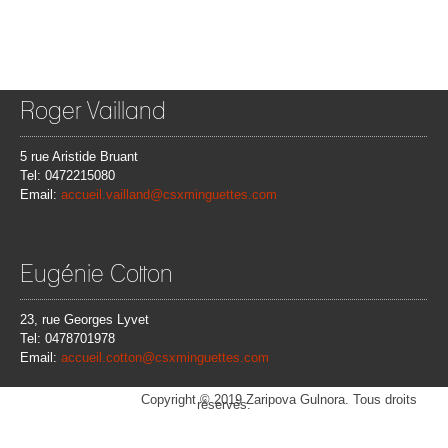
Roger Vailland
5 rue Aristide Bruant
Tel: 0472215080
Email:
accueil.vailland@csxminguettes.com
Eugénie Cotton
23, rue Georges Lyvet
Tel: 0478701978
Email:
accueil.cotton@csxminguettes.com
WebseitenCounter
Copyright © 2019 Zaripova Gulnora. Tous droits
réservés.