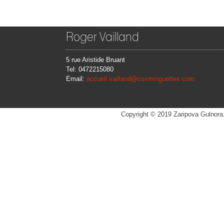
Roger Vailland
5 rue Aristide Bruant
Tel: 0472215080
Email:
accueil.vailland@csxminguettes.com
WebseitenCounter
Copyright © 2019 Zaripova Gulnora.