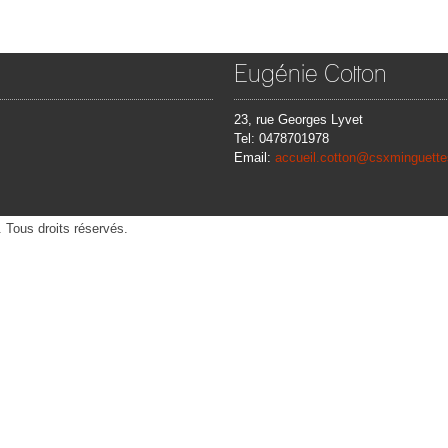
Eugénie Cotton
23, rue Georges Lyvet
Tel: 0478701978
Email:
accueil.cotton@csxminguett
 Tous droits réservés.